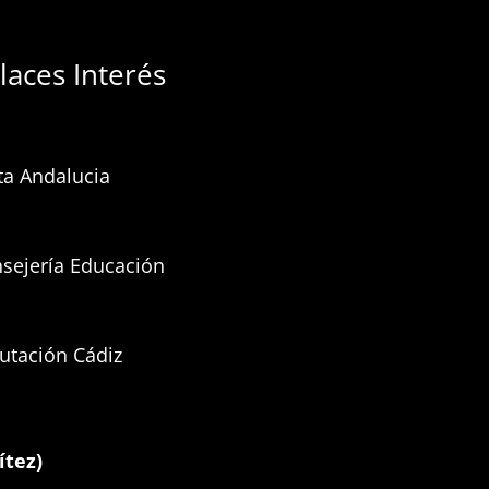
laces Interés
ta Andalucia
sejería Educación
utación Cádiz
ítez)