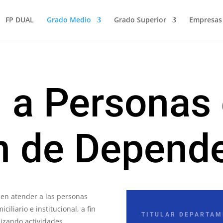
FP DUAL
Grado Medio
Grado Superior
Empresas
 a Personas
n de Depend
 en atender a las personas
iliario e institucional, a fin
TITULAR DEPARTAM
lizando actividades