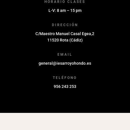
HORARIO CLASES
L-V: 8 am – 15 pm
DIRECCIÓN
C/Maestro Manuel Casal Egea,2
11520 Rota (Cádiz)
EMAIL
general@iesarroyohondo.es
TELÉFONO
956 243 253