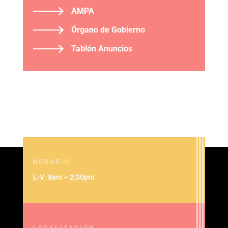
AMPA
Órgano de Gobierno
Tablón Anuncios
HORARIO
L-V: 8am – 2:30pm
LOCALIZACIÓN