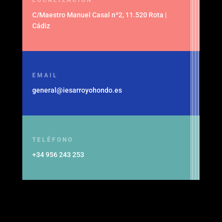
C/Maestro Manuel Casal nº2, 11.520 Rota |
Cádiz
EMAIL
general@iesarroyohondo.es
TELÉFONO
+34 956 243 253