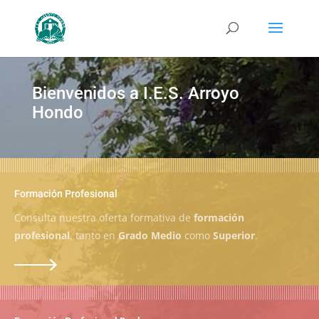
Bienvenidos a I.E.S. Arroyo
Hondo
Formación Profesional
Consulta nuestra oferta formativa de
formación
profesional
, tanto en
Grado Medio
como
Superior
.