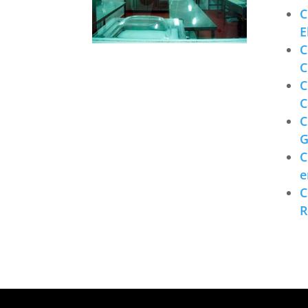
C
E
C
C
C
C
C
G
C
e
C
R