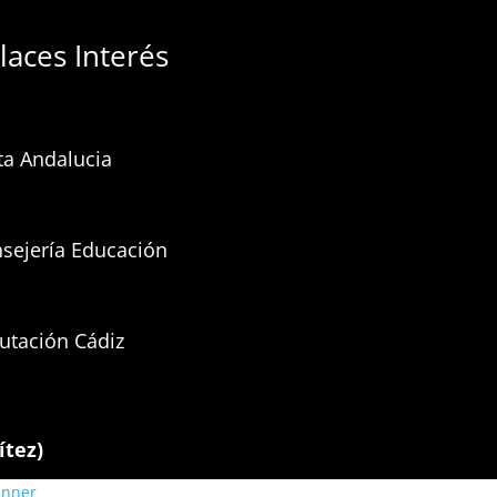
laces Interés
ta Andalucia
sejería Educación
utación Cádiz
ítez)
anner